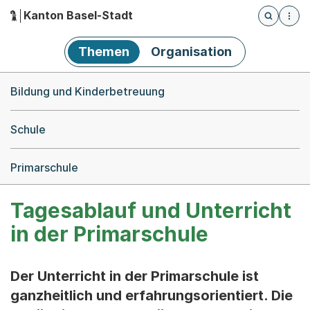
Kanton Basel-Stadt
Öffnet die
(Dieser Link führt zur Startseite)
Hauptnavigation
Themen
Organisation
Breadcrumb-Navigation
Bildung und Kinderbetreuung
Schule
Primarschule
Tagesablauf und Unterricht
in der Primarschule
Der Unterricht in der Primarschule ist
ganzheitlich und erfahrungsorientiert. Die