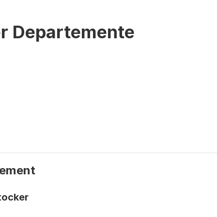
er Departemente
tement
Stocker