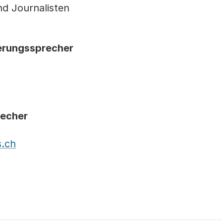
nd Journalisten
erungssprecher
recher
.ch