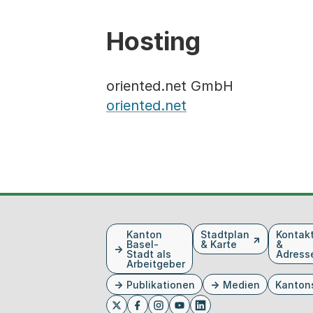
Hosting
oriented.net GmbH
oriented.net
Fusszeile
Kanton
Stadtplan
Kontak
Basel-
& Karte
&
Stadt als
Adress
Arbeitgeber
Publikationen
Medien
Kanton
Externer Link, wird in einem neue
Externer Link, wird in eine
Externer Link, wird in
Externer Link, wird 
Externer Link, w
Twitter
Facebook
Instagram
Youtube
Linkedin