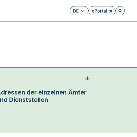
DE
ePortal
Externer Link, wird i
Öffnet di
dressen der einzelnen Ämter
nd Dienststellen