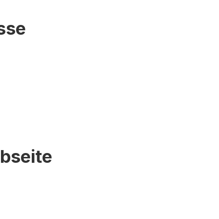
sse
bseite