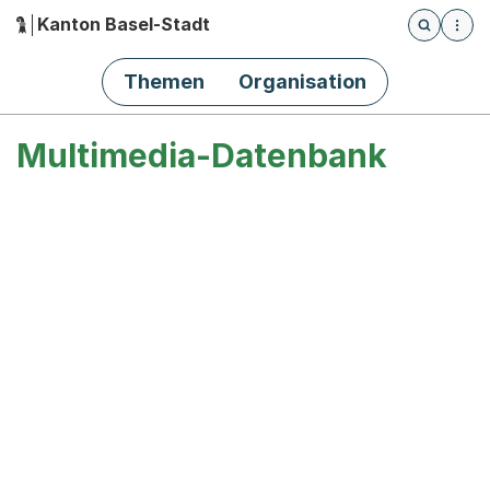
Kanton Basel-Stadt
Öffnet die
(Dieser Link führt zur Startseite)
Hauptnavigation
Themen
Organisation
Multimedia-Datenbank