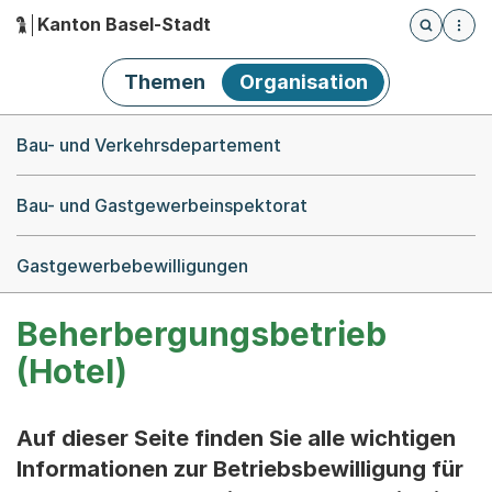
Kanton Basel-Stadt
Öffnet die
(Dieser Link führt zur Startseite)
Hauptnavigation
Themen
Organisation
Breadcrumb-Navigation
Bau- und Verkehrsdepartement
Bau- und Gastgewerbeinspektorat
Gastgewerbebewilligungen
Beherbergungsbetrieb
(Hotel)
Auf dieser Seite finden Sie alle wichtigen
Informationen zur Betriebsbewilligung für