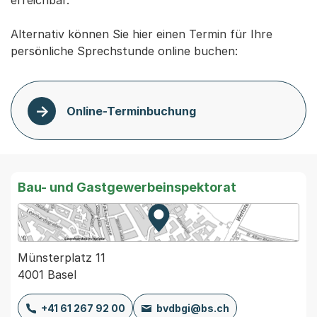
erreichbar.

Alternativ können Sie hier einen Termin für Ihre 
persönliche Sprechstunde online buchen:
Online-Terminbuchung
Bau- und Gastgewerbeinspektorat
Zur Karte von MapBS.
Externer Link, wird in einem
Münsterplatz 11
4001 Basel
+41 61 267 92 00
bvdbgi@bs.ch