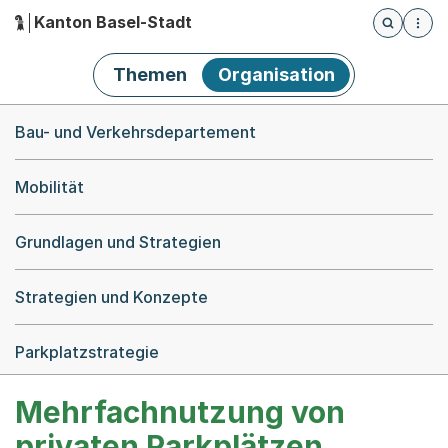
Kanton Basel-Stadt
Öffnet die
(Dieser Link führt zur Startseite)
Hauptnavigation
Themen
Organisation
Breadcrumb-Navigation
Bau- und Verkehrsdepartement
Mobilität
Grundlagen und Strategien
Strategien und Konzepte
Parkplatzstrategie
Mehrfachnutzung von
privaten Parkplätzen