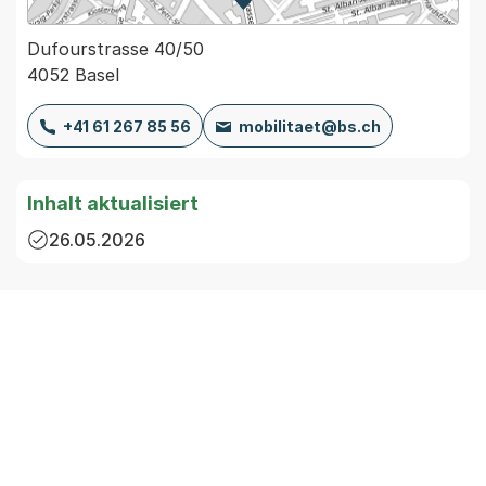
Zur Karte von MapBS.
Externer Link, wird in einem
Dufourstrasse 40/50
4052 Basel
+41 61 267 85 56
mobilitaet@bs.ch
Inhalt aktualisiert
26.05.2026