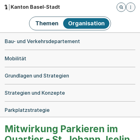
Kanton Basel-Stadt
Öffnet die
(Dieser Link führt zur Startseite)
Hauptnavigation
Themen
Organisation
Breadcrumb-Navigation
Bau- und Verkehrsdepartement
Mobilität
Grundlagen und Strategien
Strategien und Konzepte
Parkplatzstrategie
Mitwirkung Parkieren im
Quartier - St. Johann, Iselin,