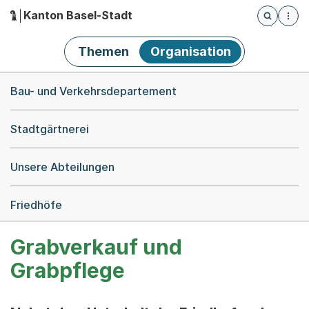
Kanton Basel-Stadt
Öffnet die
(Dieser Link führt zur Startseite)
Hauptnavigation
Themen
Organisation
Breadcrumb-Navigation
Bau- und Verkehrsdepartement
Stadtgärtnerei
Unsere Abteilungen
Friedhöfe
Grabverkauf und
Grabpflege