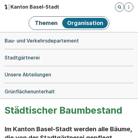
Kanton Basel-Stadt
Öffnet die
(Dieser Link führt zur Startseite)
Hauptnavigation
Themen
Organisation
Breadcrumb-Navigation
Bau- und Verkehrsdepartement
Stadtgärtnerei
Unsere Abteilungen
Grünflächenunterhalt
Städtischer Baumbestand
Im Kanton Basel-Stadt werden alle Bäume,
die von der Stadtgärtnerei gepflegt