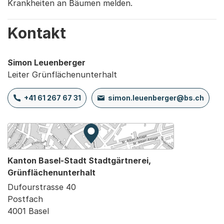
Krankheiten an Bäumen melden.
Kontakt
Simon Leuenberger
Leiter Grünflächenunterhalt
+41 61 267 67 31
simon.leuenberger@bs.ch
Zur Karte von MapBS.
Externer Link, wird in einem neue
Kanton Basel-Stadt Stadtgärtnerei,
Grünflächenunterhalt
Dufourstrasse 40
Postfach
4001 Basel