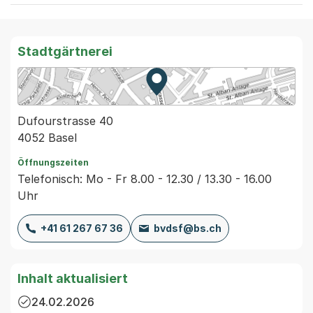
Stadtgärtnerei
Zur Karte von MapBS.
Externer Link, wird in einem
Dufourstrasse 40
4052 Basel
Öffnungszeiten
Telefonisch: Mo - Fr 8.00 - 12.30 / 13.30 - 16.00
Uhr
+41 61 267 67 36
bvdsf@bs.ch
Inhalt aktualisiert
24.02.2026