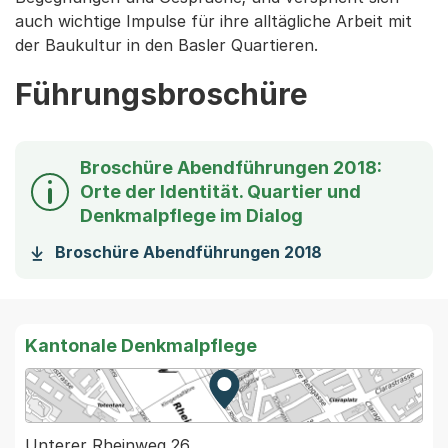
auch wichtige Impulse für ihre alltägliche Arbeit mit
der Baukultur in den Basler Quartieren.
Führungsbroschüre
Broschüre Abendführungen 2018:
Orte der Identität. Quartier und
Denkmalpflege im Dialog
(Startet einen 
Broschüre Abendführungen 2018
Kantonale Denkmalpflege
Zur Karte von MapBS.
Externer Link, wird in einem
Unterer Rheinweg 26