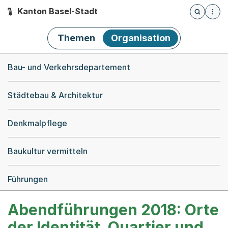
Kanton Basel-Stadt
Öffnet die
(Dieser Link führt zur Startseite)
Hauptnavigation
Themen
Organisation
Breadcrumb-Navigation
Bau- und Verkehrsdepartement
Städtebau & Architektur
Denkmalpflege
Baukultur vermitteln
Führungen
Abendführungen 2018: Orte
der Identität. Quartier und