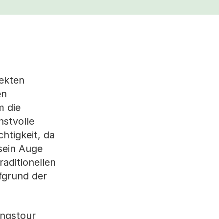
rekten
en
m die
nstvolle
htigkeit, da
sein Auge
aditionellen
fgrund der
ungstour