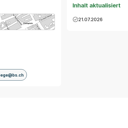
Inhalt aktualisiert
21.07.2026
arte von MapBS.
ner Link, wird in einem neuen Tab oder Fenster geöffnet
lege@bs.ch