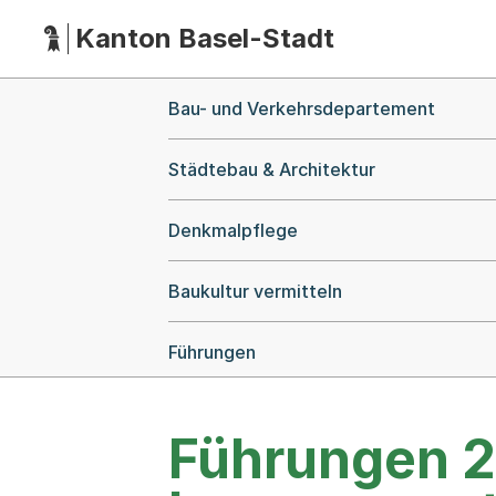
Kanton Basel-Stadt
Hauptnavigation
(Dieser Link führt zur Startseite)
Breadcrumb-Navigation
Bau- und Verkehrsdepartement
Städtebau & Architektur
Denkmalpflege
Baukultur vermitteln
Führungen
Führungen 2