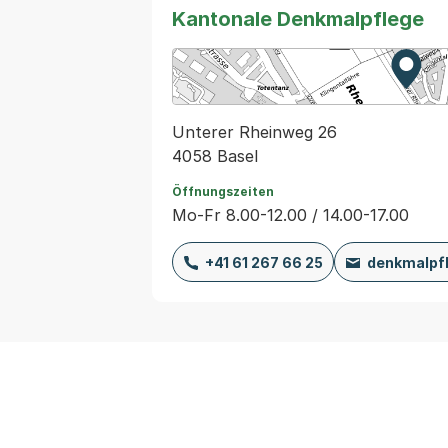
Kantonale Denkmalpflege
Zur K
Exter
Unterer Rheinweg 26
4058 Basel
Öffnungszeiten
Mo-Fr 8.00-12.00 / 14.00-17.00
+41 61 267 66 25
denkmalpf