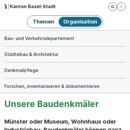
Kanton Basel-Stadt
Öffnet die
(Dieser Link führt zur Startseite)
Hauptnavigation
Themen
Organisation
Breadcrumb-Navigation
Bau- und Verkehrsdepartement
Städtebau & Architektur
Denkmalpflege
Forschen, inventarisieren & dokumentieren
Unsere Baudenkmäler
Münster oder Museum, Wohnhaus oder
Industriebau: Baudenkmäler können ganz