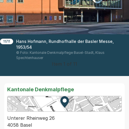
Hans Hofmann, Rundhofhalle der Basler Messe,
11/11
1953/54
© Foto: Kantonale Denkmalpflege Basel-Stadt, Klaus
Spechtenhauser
Item 1 of 11
Kantonale Denkmalpflege
Zur Karte von MapBS.
Externer Link, wird in einem
Unterer Rheinweg 26
4058 Basel