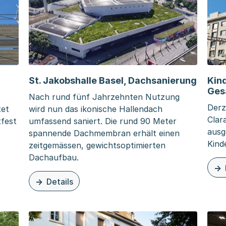
St. Jakobshalle Basel, Dachsanierung
Kin
Ges
Nach rund fünf Jahrzehnten Nutzung
Derz
tet
wird nun das ikonische Hallendach
Clar
tfest
umfassend saniert. Die rund 90 Meter
ausg
spannende Dachmembran erhält einen
Kind
zeitgemässen, gewichtsoptimierten
Dachaufbau.
schlossen
zu d
Details
zu dieser Seite: St. Jakobshalle Basel, Dachsanier