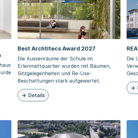
Best Archtitecs Award 2027
REA
n
Die Aussenräume der Schule im
Die 
shaus
Erlenmattquartier wurden mit Bäumen,
Verw
wurde
Sitzgelegenheiten und Re-Use-
Gesc
Beschattungen stark aufgewertet.
zu d
Details
zu dieser Seite: Best Archtitecs Award 2027
ls Spalenvorstadt 11 abgeschlossen