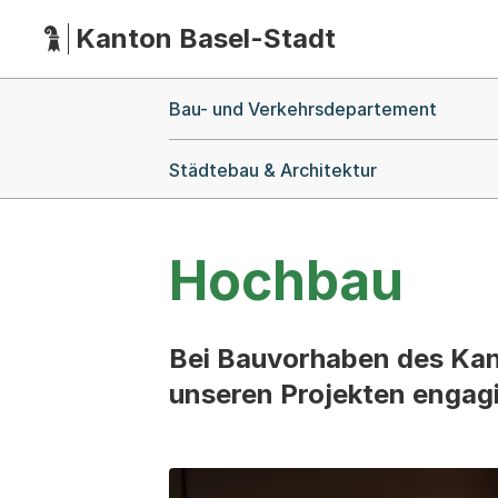
Kanton Basel-Stadt
Hauptnavigation
(Dieser Link führt zur Startseite)
Breadcrumb-Navigation
Bau- und Verkehrsdepartement
Städtebau & Architektur
Hochbau
Bei Bauvorhaben des Kan
unseren Projekten engagie