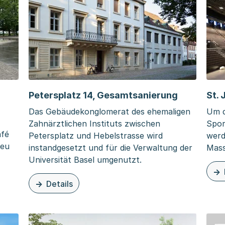
Petersplatz 14, Gesamtsanierung
St. 
Das Gebäudekonglomerat des ehemaligen
Um d
Zahnärztlichen Instituts zwischen
Spor
afé
Petersplatz und Hebelstrasse wird
werd
neu
instandgesetzt und für die Verwaltung der
Mass
Universität Basel umgenutzt.
zu d
Details
m Winkelriedplatz
zu dieser Seite: Petersplatz 14, Gesamtsanierung