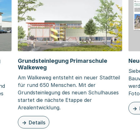
g
Grundsteinlegung Primarschule
Neue
Walkeweg
Siebe
Am Walkeweg entsteht ein neuer Stadtteil
Bauv
für rund 650 Menschen. Mit der
nd
werd
Grundsteinlegung des neuen Schulhauses
es
Foto
startet die nächste Etappe der
Arealentwicklung.
zu d
Optimierung
Details
zu dieser Seite: Grundsteinlegung Primarschule W