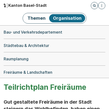
Kanton Basel-Stadt
Öffnet die
(Dieser Link führt zur Startseite)
Hauptnavigation
Themen
Organisation
Breadcrumb-Navigation
Bau- und Verkehrsdepartement
Städtebau & Architektur
Raumplanung
Freiräume & Landschaften
Teilrichtplan Freiräume
Gut gestaltete Freiräume in der Stadt
steigern das Wohlbefinden, haben einen