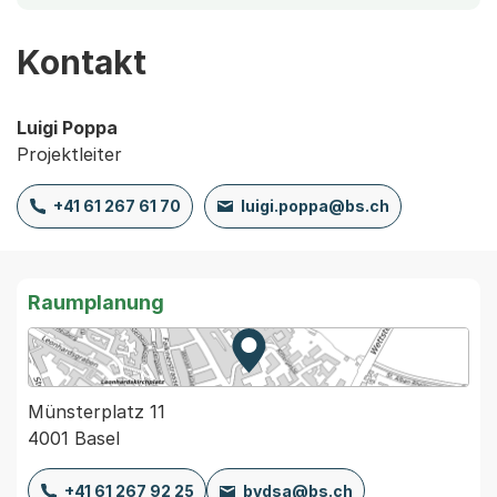
Kontakt
Luigi Poppa
Projektleiter
+41 61 267 61 70
luigi.poppa@bs.ch
Raumplanung
Zur Karte von MapBS.
Externer Link, wird in einem
Münsterplatz 11
4001 Basel
+41 61 267 92 25
bvdsa@bs.ch