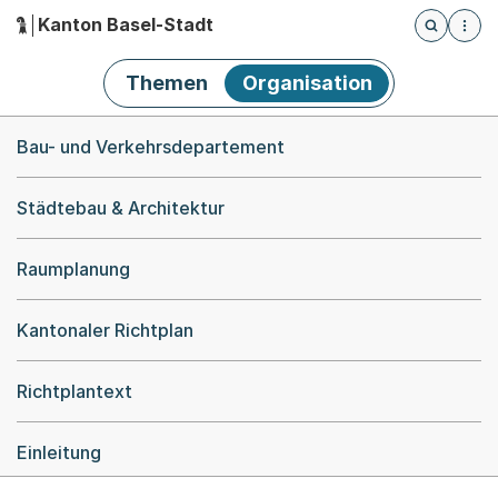
Kanton Basel-Stadt
Öffnet die
(Dieser Link führt zur Startseite)
Hauptnavigation
Themen
Organisation
Breadcrumb-Navigation
Bau- und Verkehrsdepartement
Städtebau & Architektur
Raumplanung
Kantonaler Richtplan
Richtplantext
Einleitung