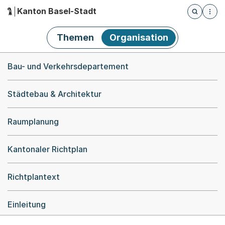
Kanton Basel-Stadt
Öffnet die
(Dieser Link führt zur Startseite)
Hauptnavigation
Themen
Organisation
Breadcrumb-Navigation
Bau- und Verkehrsdepartement
Städtebau & Architektur
Raumplanung
Kantonaler Richtplan
Richtplantext
Einleitung