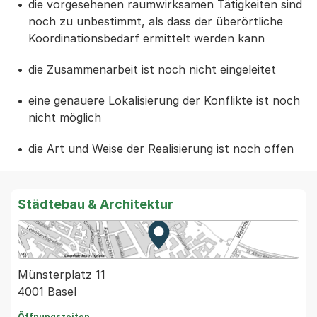
die vorgesehenen raumwirksamen Tätigkeiten sind
noch zu unbestimmt, als dass der überörtliche
Koordi­nationsbedarf ermittelt werden kann
die Zusammenarbeit ist noch nicht eingeleitet
eine genauere Lokalisierung der Konflikte ist noch
nicht möglich
die Art und Weise der Realisierung ist noch offen
Städtebau & Architektur
Zur Karte von MapBS.
Externer Link, wird in einem
Münsterplatz 11
4001 Basel
Öffnungszeiten