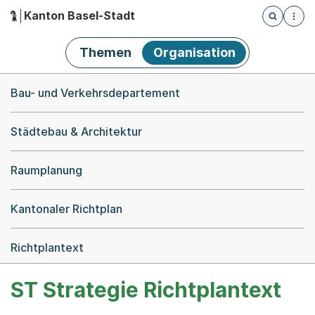
Kanton Basel-Stadt
Öffnet die
(Dieser Link führt zur Startseite)
Hauptnavigation
Themen
Organisation
Breadcrumb-Navigation
Bau- und Verkehrsdepartement
Städtebau & Architektur
Raumplanung
Kantonaler Richtplan
Richtplantext
ST Strategie Richtplantext