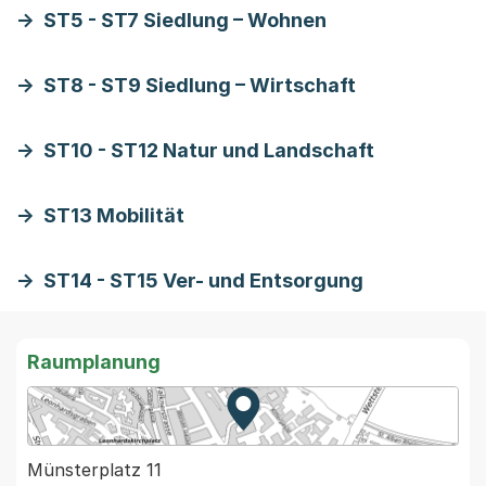
ST5 - ST7 Siedlung – Wohnen
ST8 - ST9 Siedlung – Wirtschaft
ST10 - ST12 Natur und Landschaft
ST13 Mobilität
ST14 - ST15 Ver- und Entsorgung
Raumplanung
Zur Karte von MapBS.
Externer Link, wird in einem
Münsterplatz 11