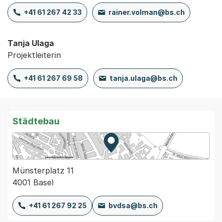
+41 61 267 42 33
rainer.volman@bs.ch
Tanja Ulaga
Projektleiterin
+41 61 267 69 58
tanja.ulaga@bs.ch
Städtebau
Zur Karte von MapBS.
Externer Link, wird in einem
Münsterplatz 11
4001 Basel
+41 61 267 92 25
bvdsa@bs.ch