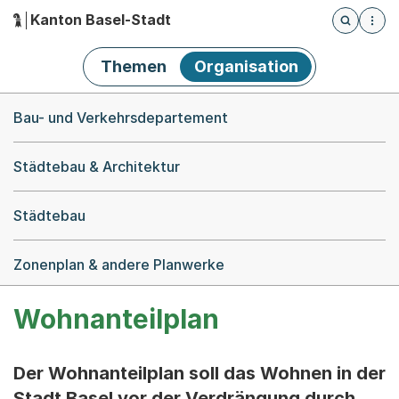
Kanton Basel-Stadt
Öffnet die
(Dieser Link führt zur Startseite)
Hauptnavigation
Themen
Organisation
Breadcrumb-Navigation
Bau- und Verkehrsdepartement
Städtebau & Architektur
Städtebau
Zonenplan & andere Planwerke
Wohnanteilplan
Der Wohnanteilplan soll das Wohnen in der
Stadt Basel vor der Verdrängung durch