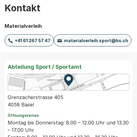
Kontakt
Materialverleih
+41 61 267 57 47
materialverleih.sport@bs.ch
Abteilung Sport / Sportamt
Zur Karte von MapBS.
Externer Link, wird in einem
Grenzacherstrasse 405
4058 Basel
Öffnungszeiten
Montag bis Donnerstag: 8.00 – 12.00 Uhr und 13.30
– 17.00 Uhr