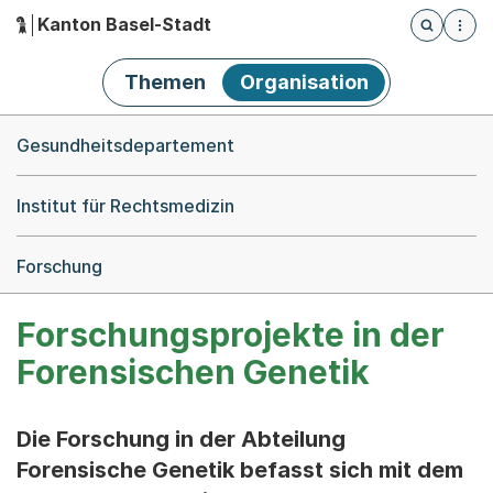
Kanton Basel-Stadt
Öffnet die
(Dieser Link führt zur Startseite)
Hauptnavigation
Themen
Organisation
Breadcrumb-Navigation
Gesundheitsdepartement
Institut für Rechtsmedizin
Forschung
Forschungsprojekte in der
Forensischen Genetik
Die Forschung in der Abteilung
Forensische Genetik befasst sich mit dem