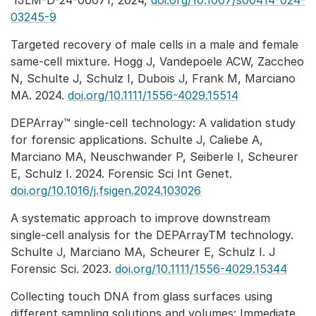
IJLM-D-24-00071, 2024,
doi.org/10.1007/s00414-024-
03245-9
Targeted recovery of male cells in a male and female
same-cell mixture. Hogg J, Vandepoele ACW, Zaccheo
N, Schulte J, Schulz I, Dubois J, Frank M, Marciano
MA. 2024.
doi.org/10.1111/1556-4029.15514
DEPArray™ single-cell technology: A validation study
for forensic applications. Schulte J, Caliebe A,
Marciano MA, Neuschwander P, Seiberle I, Scheurer
E, Schulz I. 2024. Forensic Sci Int Genet.
doi.org/10.1016/j.fsigen.2024.103026
A systematic approach to improve downstream
single-cell analysis for the DEPArrayTM technology.
Schulte J, Marciano MA, Scheurer E, Schulz I. J
Forensic Sci. 2023.
doi.org/10.1111/1556-4029.15344
Collecting touch DNA from glass surfaces using
different sampling solutions and volumes: Immediate