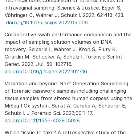
Technical note: Comparison of forensic swabs for
intravaginal sampling. Science & Justice. Egger S,
Vöhringer C, Währer J, Schulz I. 2022. 62:418-423.
doi.org/10.1016/j.scijus.2022.05.006
Collaborative swab performance comparison and the
impact of sampling solution volumes on DNA
recovery. Seiberle I, Währer J, Kron S, Flury K,
Girardin M, Schocker A, Schulz I. Forensic Sci Int
Genet. 2022. Jul. 59. 102716.
doi.org/10.1016/j.fsigen.2022.102716
Validation and beyond: Next Generation Sequencing
of forensic casework samples including challenging
tissue samples from altered human corpses using the
MiSeq FGx system. Senst A, Caliebe A, Scheurer E,
Schulz I. J Forensic Sci. 2022;00:1–17.
doi.org/10.1111/1556-4029.15028
Which tissue to take? A retrospective study of the