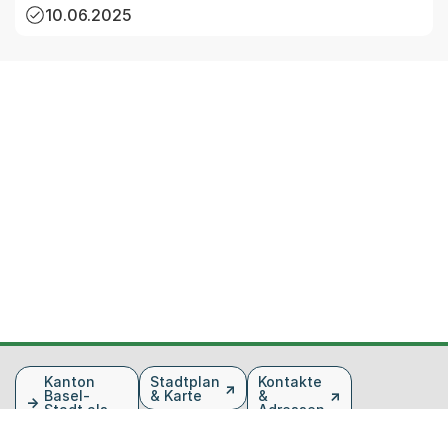
10.06.2025
Fusszeile
Kanton
Stadtplan
Kontakte
Basel-
& Karte
&
Stadt als
Adressen
Arbeitgeber