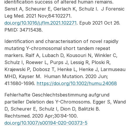
identification success of altered human remains.
Senst A, Scheurer E, Gerlach K, Schulz I. J Forensic
Leg Med. 2021 Nov;84:102271.
doi.org/10.1016/j.jflm.2021.102271
. Epub 2021 Oct 26.
PMID: 34715438.
Identification and characterisation of novel rapidly
mutating Y-chromosomal short tandem repeat
markers. Ralf A, Lubach D, Kousouri N, Winkler C,
Schulz I, Roewer L, Purps J, Lessig R, Ploski R,
Krajewski P, Dobosz T, Henke L, Henke J, Larmuseau
MHD, Kayser M. Human Mutation. 2020 Jun;
41:1680-1696.
https://doi.org/10.1002/humu.24068
Fehlerhafte Geschlechtsbestimmung aufgrund
partieller Deletion des Y-Chromosoms. Egger S, Wand
D, Scheurer E, Schulz I, Dion D, Balitzki B.
Rechtsmed. 2020 Apr;30:94-100.
doi.org/10.1007/s00194-020-00373-5