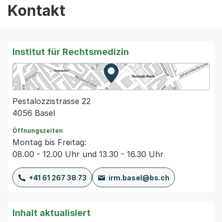
Kontakt
Institut für Rechtsmedizin
Zur Karte von MapBS.
Externer Link, wird in einem
Pestalozzistrasse 22
4056 Basel
Öffnungszeiten
Montag bis Freitag:
08.00 - 12.00 Uhr und 13.30 - 16.30 Uhr
+41 61 267 38 73
irm.basel@bs.ch
Inhalt aktualisiert