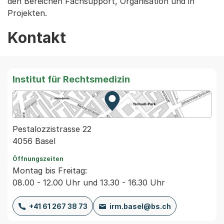
den Bereichen Fachsupport, Organisation und in
Projekten.
Kontakt
Institut für Rechtsmedizin
Zur Karte von MapBS.
Externer Link, wird in einem
Pestalozzistrasse 22
4056 Basel
Öffnungszeiten
Montag bis Freitag:
08.00 - 12.00 Uhr und 13.30 - 16.30 Uhr
+41 61 267 38 73
irm.basel@bs.ch