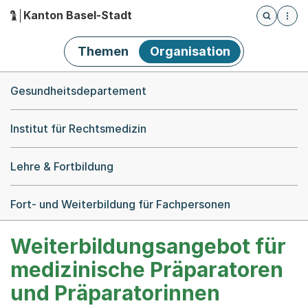
Kanton Basel-Stadt
Öffnet die
(Dieser Link führt zur Startseite)
Hauptnavigation
Themen
Organisation
Breadcrumb-Navigation
Gesundheitsdepartement
Institut für Rechtsmedizin
Lehre & Fortbildung
Fort- und Weiterbildung für Fachpersonen
Weiterbildungsangebot für
medizinische Präparatoren
und Präparatorinnen