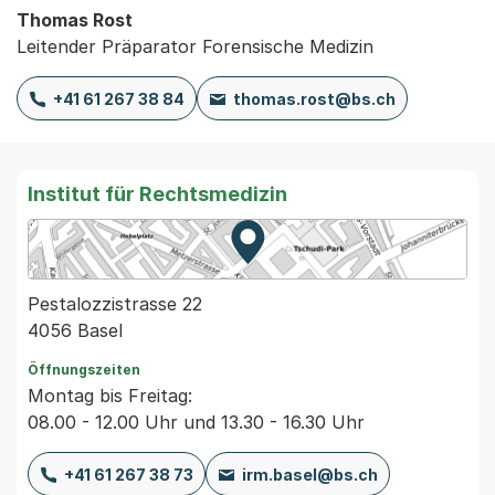
Thomas Rost
Leitender Präparator Forensische Medizin
+41 61 267 38 84
thomas.rost@bs.ch
Institut für Rechtsmedizin
Zur Karte von MapBS.
Externer Link, wird in einem
Pestalozzistrasse 22
4056 Basel
Öffnungszeiten
Montag bis Freitag:
08.00 - 12.00 Uhr und 13.30 - 16.30 Uhr
+41 61 267 38 73
irm.basel@bs.ch