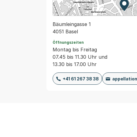
Zur K
Exter
Bäumleingasse 1
4051 Basel
Öffnungszeiten
Montag bis Freitag
07.45 bis 11.30 Uhr und
13.30 bis 17.00 Uhr
+41 61 267 38 38
appellatio