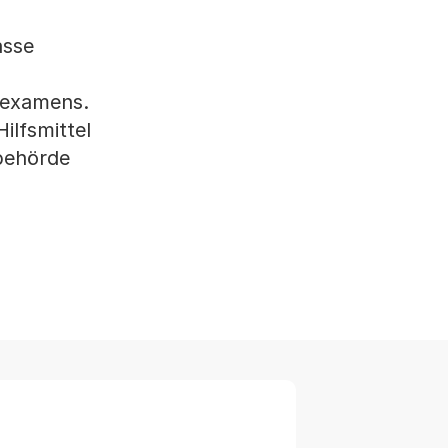
asse
rexamens.
ilfsmittel
behörde