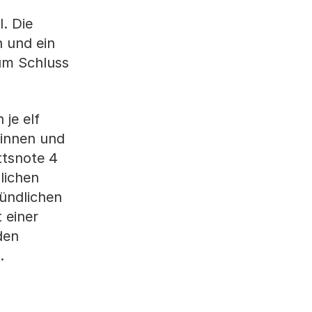
. Die
n und ein
zum Schluss
 je elf
tinnen und
ttsnote 4
lichen
mündlichen
 einer
den
.