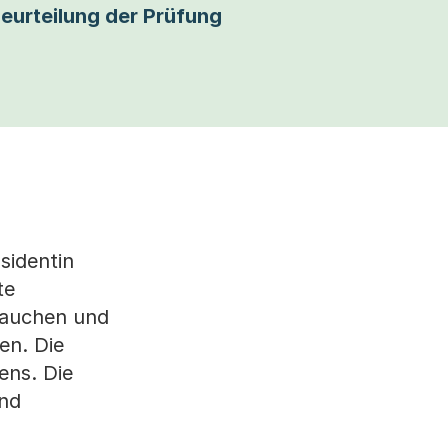
eurteilung der Prüfung
sidentin
te
rauchen und
en. Die
ens. Die
end