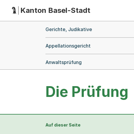
Kanton Basel-Stadt
Hauptnavigation
(Dieser Link führt zur Startseite)
Breadcrumb-Navigation
Gerichte, Judikative
Appellationsgericht
Anwaltsprüfung
Die Prüfung
Auf dieser Seite