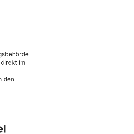
ngsbehörde
direkt im
n den
el