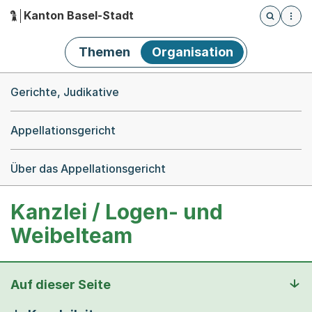
Kanton Basel-Stadt
Öffnet die
(Dieser Link führt zur Startseite)
Hauptnavigation
Themen
Organisation
Breadcrumb-Navigation
Gerichte, Judikative
Appellationsgericht
Über das Appellationsgericht
Kanzlei / Logen- und
Weibelteam
Auf dieser Seite