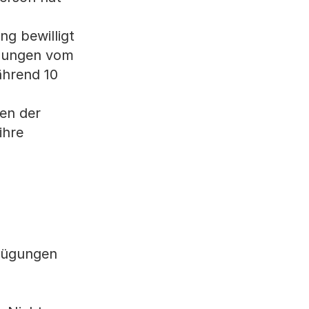
ng bewilligt
ühungen vom
ährend 10
hen der
ihre
rfügungen