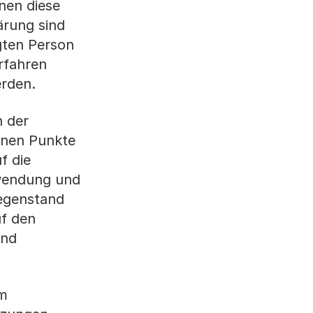
nen diese
ärung sind
gten Person
rfahren
erden.
n der
tenen Punkte
f die
nwendung und
egenstand
uf den
end
em