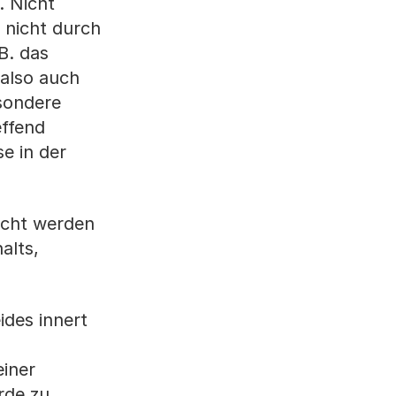
. Nicht
 nicht durch
B. das
 also auch
sondere
effend
e in der
acht werden
alts,
ides innert
einer
rde zu