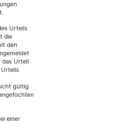
zungen
t.
es Urteils
t die
it den
angemeldet
 das Urteil
Urteils
icht gültig
s angefochten
ei einer