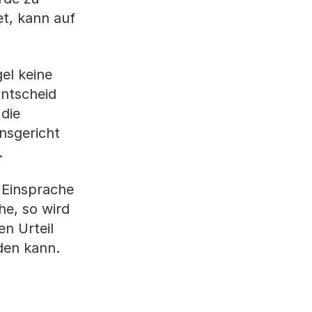
et, kann auf
gel keine
Entscheid
die
nsgericht
.
 Einsprache
he, so wird
en Urteil
den kann.