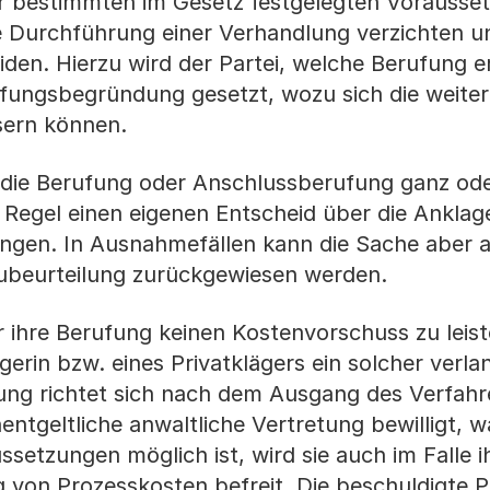
ter bestimmten im Gesetz festgelegten Vorausse
ie Durchführung einer Verhandlung verzichten u
eiden. Hierzu wird der Partei, welche Berufung 
rufungsbegründung gesetzt, wozu sich die weite
ssern können.
 die Berufung oder Anschlussberufung ganz oder
er Regel einen eigenen Entscheid über die Anklag
ungen. In Ausnahmefällen kann die Sache aber 
eubeurteilung zurückgewiesen werden.
r ihre Berufung keinen Kostenvorschuss zu leis
ägerin bzw. eines Privatklägers ein solcher verl
gung richtet sich nach dem Ausgang des Verfahr
nentgeltliche anwaltliche Vertretung bewilligt, 
setzungen möglich ist, wird sie auch im Falle i
 von Prozesskosten befreit. Die beschuldigte 