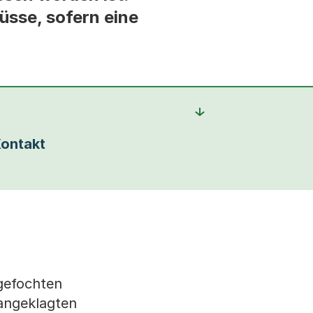
üsse, sofern eine
ontakt
gefochten
 angeklagten