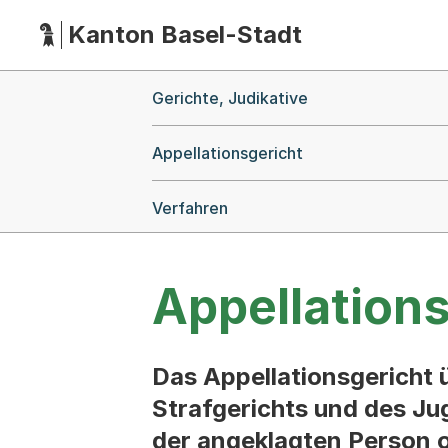
Kanton Basel-Stadt
Hauptnavigation
(Dieser Link führt zur Startseite)
Breadcrumb-Navigation
Gerichte, Judikative
Appellationsgericht
Verfahren
Appellations
Das Appellationsgericht 
Strafgerichts und des Ju
der angeklagten Person o