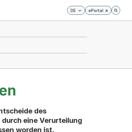
DE
ePortal
Externer Link, wird i
Öffnet di
hen
ntscheide des
 durch eine Verurteilung
ssen worden ist.