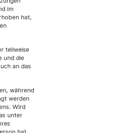
tzungen
nd im
erhoben hat,
ren
 teilweise
e und die
auch an das
ten, während
angt werden
ens. Wird
was unter
hres
Person hat