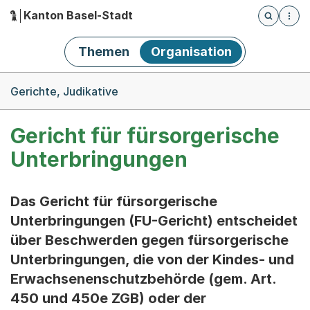
Kanton Basel-Stadt
Öffnet die
(Dieser Link führt zur Startseite)
Hauptnavigation
Themen
Organisation
Breadcrumb-Navigation
Gerichte, Judikative
Gericht für fürsorgerische
Unterbringungen
Das Gericht für fürsorgerische
Unterbringungen (FU-Gericht) entscheidet
über Beschwerden gegen fürsorgerische
Unterbringungen, die von der Kindes- und
Erwachsenenschutzbehörde (gem. Art.
450 und 450e ZGB) oder der