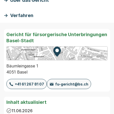
Über das Gericht
Verfahren
Gericht für fürsorgerische Unterbringungen
Basel-Stadt
Zur Karte von MapBS.
Externer Link, wird in einem
Bäumleingasse 1
4051 Basel
+41 61 267 81 07
fu-gericht@bs.ch
Inhalt aktualisiert
11.06.2026