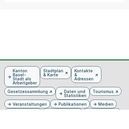
Fusszeile
Kanton
Stadtplan
Kontakte
Basel-
& Karte
&
Stadt als
Adressen
Arbeitgeber
Gesetzessammlung
Daten und
Tourismus
Statistiken
Veranstaltungen
Publikationen
Medien
Kantonsblatt
Bilddatenbank
Organigramm
Gebärdensprache