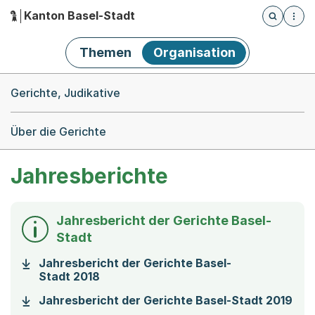
Kanton Basel-Stadt
Öffnet die
(Dieser Link führt zur Startseite)
Hauptnavigation
Themen
Organisation
Breadcrumb-Navigation
Gerichte, Judikative
Über die Gerichte
Jahresberichte
Jahresbericht der Gerichte Basel-
Stadt
Jahresbericht der Gerichte Basel-
(Startet einen Download)
Stadt 2018
(St
Jahresbericht der Gerichte Basel-Stadt 2019