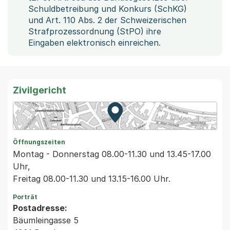
Schuldbetreibung und Konkurs (SchKG)
und Art. 110 Abs. 2 der Schweizerischen
Strafprozessordnung (StPO) ihre
Eingaben elektronisch einreichen.
Zivilgericht
Zur Karte von MapBS.
Externer Link, wird in einem
Öffnungszeiten
Montag - Donnerstag 08.00-11.30 und 13.45-17.00
Uhr,
Freitag 08.00-11.30 und 13.15-16.00 Uhr.
Porträt
Postadresse:
Bäumleingasse 5