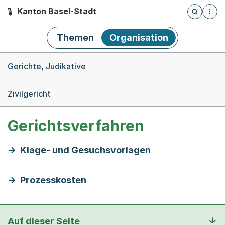
Kanton Basel-Stadt
Öffnet die
(Dieser Link führt zur Startseite)
Hauptnavigation
Themen
Organisation
Breadcrumb-Navigation
Gerichte, Judikative
Zivilgericht
Gerichtsverfahren
Klage- und Gesuchsvorlagen
Prozesskosten
Auf dieser Seite