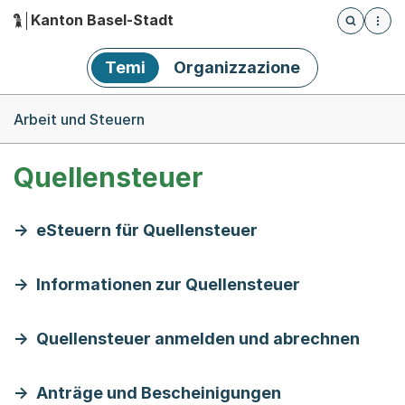
Kanton Basel-Stadt
Öffnet die
(Dieser Link führt zur Startseite)
Hauptnavigation
Temi
Organizzazione
Breadcrumb-Navigation
Arbeit und Steuern
Quellensteuer
eSteuern für Quellensteuer
Informationen zur Quellensteuer
Quellensteuer anmelden und abrechnen
Anträge und Bescheinigungen