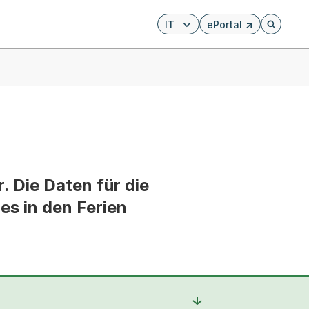
IT
ePortal
Externer Link, wird i
Öffnet di
 Die Daten für die
 es in den Ferien