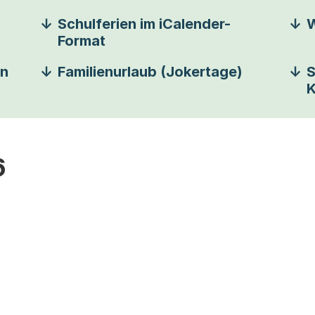
Schulferien im iCalender-
W
Format
en
Familienurlaub (Jokertage)
S
K
6