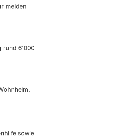
ür melden
g rund 6'000
 Wohnheim.
nhilfe sowie