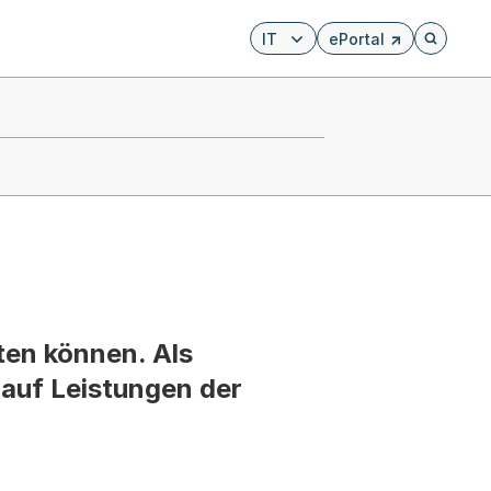
IT
ePortal
Externer Link, wird i
Öffnet di
ten können. Als
auf Leistungen der