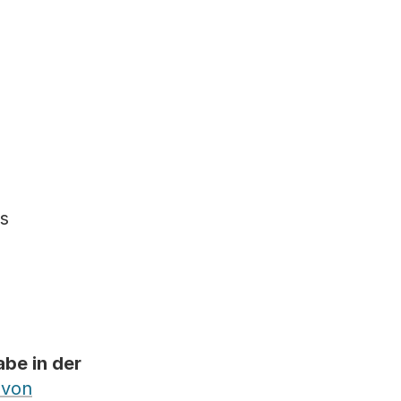
as
abe in der
 von