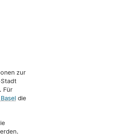
ionen zur
-Stadt
. Für
 Basel
die
ie
erden.