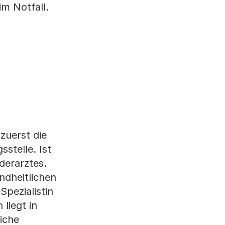
im Notfall.
uerst die
stelle. Ist
derarztes.
ndheitlichen
Spezialistin
liegt in
iche