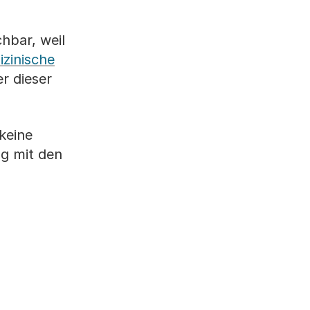
hbar, weil
zinische
r dieser
keine
ng mit den