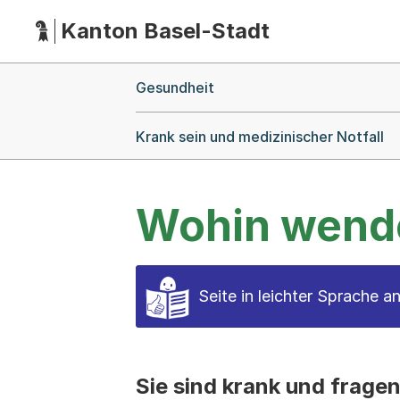
Kanton Basel-Stadt
Hauptnavigation
(Dieser Link führt zur Startseite)
Breadcrumb-Navigation
Gesundheit
Krank sein und medizinischer Notfall
Wohin wende
Seite in leichter Sprache a
Sie sind krank und frage