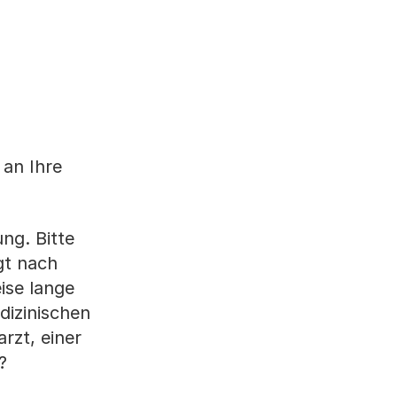
 an Ihre
ung. Bitte
gt nach
ise lange
dizinischen
rzt, einer
?