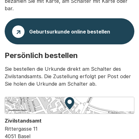
bezahlen Sie mit Karte, am Schalter mit Karte oder
bar.
Geburtsurkunde online bestellen
Persönlich bestellen
Sie bestellen die Urkunde direkt am Schalter des
Zivilstandsamts. Die Zustellung erfolgt per Post oder
Sie holen die Urkunde am Schalter ab.
Zur Karte von MapBS.
Externer Link, wird in einem
Zivilstandsamt
Rittergasse 11
4051 Basel