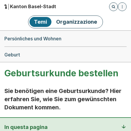
Kanton Basel-Stadt
Öffnet die
(Dieser Link führt zur Startseite)
Hauptnavigation
Temi
Organizzazione
Breadcrumb-Navigation
Persönliches und Wohnen
Geburt
Geburtsurkunde bestellen
Sie benötigen eine Geburtsurkunde? Hier
erfahren Sie, wie Sie zum gewünschten
Dokument kommen.
In questa pagina