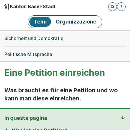
Kanton Basel-Stadt
Öffnet die
(Dieser Link führt zur Startseite)
Hauptnavigation
Temi
Organizzazione
Breadcrumb-Navigation
Sicherheit und Demokratie
Politische Mitsprache
Eine Petition einreichen
Was braucht es für eine Petition und wo
kann man diese einreichen.
In questa pagina