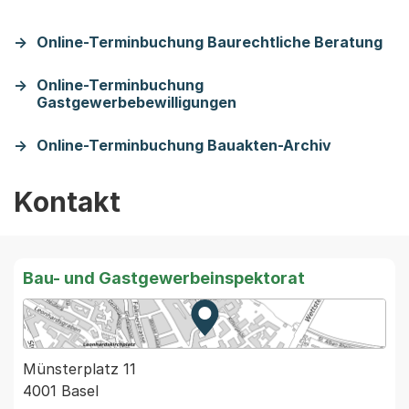
Online-Terminbuchung Baurechtliche Beratung
Online-Terminbuchung
Gastgewerbebewilligungen
Online-Terminbuchung Bauakten-Archiv
Kontakt
Bau- und Gastgewerbeinspektorat
Zur Karte von MapBS.
Externer Link, wird in einem
Münsterplatz 11
4001 Basel