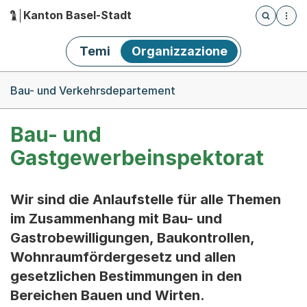
Kanton Basel-Stadt
Öffnet die
(Dieser Link führt zur Startseite)
Hauptnavigation
Temi
Organizzazione
Breadcrumb-Navigation
Bau- und Verkehrsdepartement
Bau- und
Gastgewerbeinspektorat
Wir sind die Anlaufstelle für alle Themen
im Zusammenhang mit Bau- und
Gastrobewilligungen, Baukontrollen,
Wohnraumfördergesetz und allen
gesetzlichen Bestimmungen in den
Bereichen Bauen und Wirten.