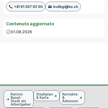
+41 61 267 92 00
bvdbgi@bs.ch
Contenuto aggiornato
01.08.2026
Fusszeile
Kanton
Stadtplan
Kontakte
Basel-
& Karte
&
Stadt als
Adressen
Arbeitgeber