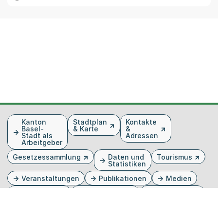
Fusszeile
Kanton
Stadtplan
Kontakte
Basel-
& Karte
&
Stadt als
Adressen
Arbeitgeber
Gesetzessammlung
Daten und
Tourismus
Statistiken
Veranstaltungen
Publikationen
Medien
Kantonsblatt
Bilddatenbank
Organigramm
Gebärdensprache