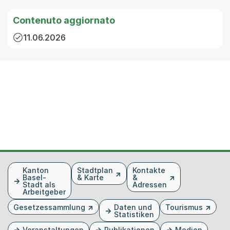
Contenuto aggiornato
11.06.2026
Fusszeile
Kanton
Stadtplan
Kontakte
Basel-
& Karte
&
Stadt als
Adressen
Arbeitgeber
Gesetzessammlung
Daten und
Tourismus
Statistiken
Veranstaltungen
Publikationen
Medien