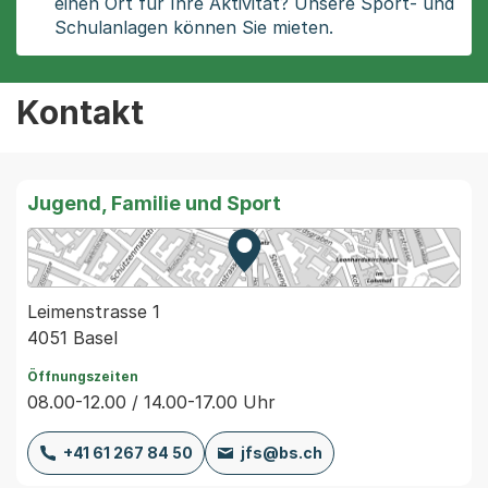
einen Ort für Ihre Aktivität? Unsere Sport- und
Schulanlagen können Sie mieten.
Kontakt
Jugend, Familie und Sport
Zur Karte von MapBS.
Externer Link, wird in einem
Leimenstrasse 1
4051 Basel
Öffnungszeiten
08.00-12.00 / 14.00-17.00 Uhr
+41 61 267 84 50
jfs@bs.ch