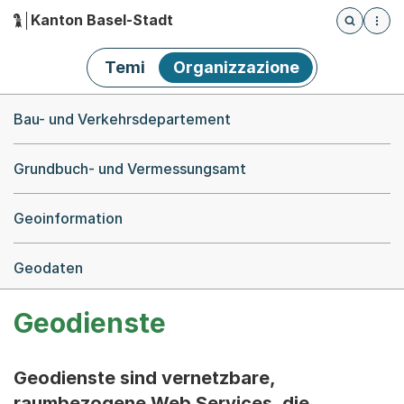
Kanton Basel-Stadt
Öffnet die
(Dieser Link führt zur Startseite)
Hauptnavigation
Temi
Organizzazione
Breadcrumb-Navigation
Bau- und Verkehrsdepartement
Grundbuch- und Vermessungsamt
Geoinformation
Geodaten
Geodienste
Geodienste sind vernetzbare,
raumbezogene Web Services, die