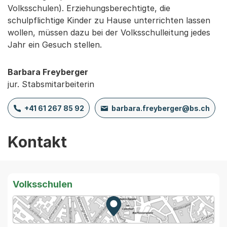
Volksschulen). Erziehungsberechtigte, die
schulpflichtige Kinder zu Hause unterrichten lassen
wollen, müssen dazu bei der Volksschulleitung jedes
Jahr ein Gesuch stellen.
Barbara Freyberger
jur. Stabsmitarbeiterin
+41 61 267 85 92
barbara.freyberger@bs.ch
Kontakt
Volksschulen
Zur Karte von MapBS.
Externer Link, wird in einem