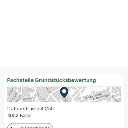
Fachstelle Grundstücksbewertung
Zur Karte von MapBS.
Externer Link, wird in einem
Dufourstrasse 40/50
4052 Basel