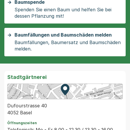
Baumspende
Spenden Sie einen Baum und helfen Sie bei
dessen Pflanzung mit!
Baumfällungen und Baumschäden melden
Baumfällungen, Baumersatz und Baumschäden
melden.
Stadtgärtnerei
Zur Karte von MapBS.
Externer Link, wird in einem
Dufourstrasse 40
4052 Basel
Öffnungszeiten
Telefonisch: Mo - Fr 8.00 - 12.30 / 13.30 - 16.00