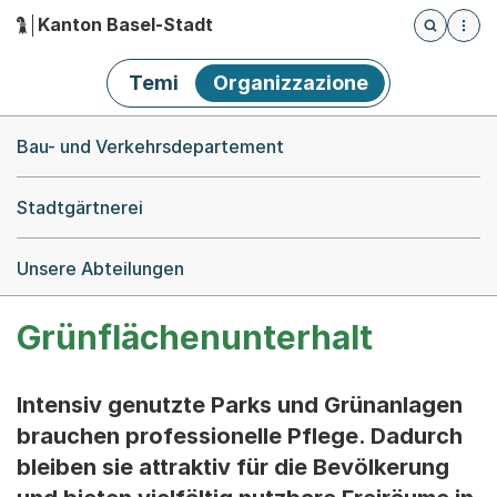
Kanton Basel-Stadt
Öffnet die
(Dieser Link führt zur Startseite)
Hauptnavigation
Temi
Organizzazione
Breadcrumb-Navigation
Bau- und Verkehrsdepartement
Stadtgärtnerei
Unsere Abteilungen
Grünflächenunterhalt
Intensiv genutzte Parks und Grünanlagen
brauchen professionelle Pflege. Dadurch
bleiben sie attraktiv für die Bevölkerung