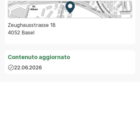
Zur Karte von MapBS.
Externer Link, wird in einem
Zeughausstrasse 18
4052 Basel
Contenuto aggiornato
22.06.2026