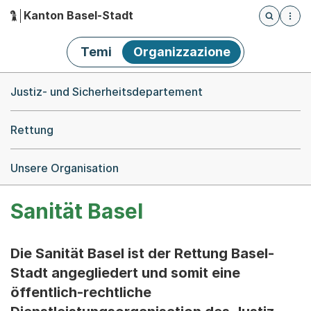
Kanton Basel-Stadt
Öffnet die
(Dieser Link führt zur Startseite)
Hauptnavigation
Temi
Organizzazione
Breadcrumb-Navigation
Justiz- und Sicherheitsdepartement
Rettung
Unsere Organisation
Sanität Basel
Die Sanität Basel ist der Rettung Basel-
Stadt angegliedert und somit eine
öffentlich-rechtliche