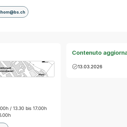
odhom@bs.ch
Contenuto aggiorn
13.03.2026
arte von MapBS.
ner Link, wird in einem neuen Tab oder Fenster geöffnet
00h / 13.30 bis 17.00h
16.00h