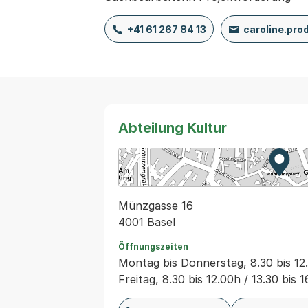
+41 61 267 84 13
caroline.pr
Abteilung Kultur
Zur K
Exter
Münzgasse 16
4001 Basel
Öffnungszeiten
Montag bis Donnerstag, 8.30 bis 12.
Freitag, 8.30 bis 12.00h / 13.30 bis 