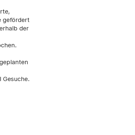
rte,
e gefördert
erhalb der
ochen.
 geplanten
hl Gesuche.