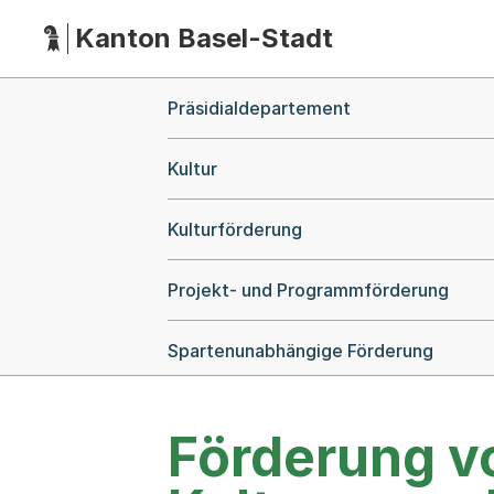
Kanton Basel-Stadt
Hauptnavigation
(Dieser Link führt zur Startseite)
Breadcrumb-Navigation
Präsidialdepartement
Kultur
Kulturförderung
Projekt- und Programmförderung
Spartenunabhängige Förderung
Förderung vo