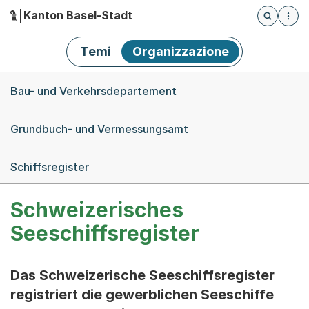
Kanton Basel-Stadt
Öffnet die
(Dieser Link führt zur Startseite)
Hauptnavigation
Temi
Organizzazione
Breadcrumb-Navigation
Bau- und Verkehrsdepartement
Grundbuch- und Vermessungsamt
Schiffsregister
Schweizerisches
Seeschiffsregister
Das Schweizerische Seeschiffsregister
registriert die gewerblichen Seeschiffe