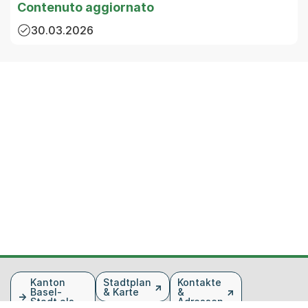
Contenuto aggiornato
30.03.2026
Fusszeile
Kanton
Stadtplan
Kontakte
Basel-
& Karte
&
Stadt als
Adressen