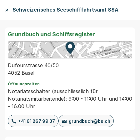
Schweizerisches Seeschifffahrtsamt SSA
Grundbuch und Schiffsregister
Zur Karte von MapBS.
Externer Link, wird in einem
Dufourstrasse 40/50
4052 Basel
Öffnungszeiten
Notariatsschalter (ausschliesslich für
Notariatsmitarbeitende): 9:00 - 11:00 Uhr und 14:00
- 16:00 Uhr
+41 61 267 99 37
grundbuch@bs.ch