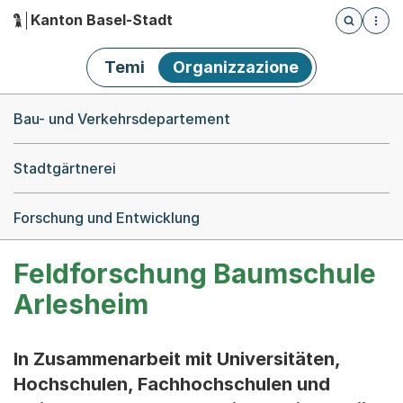
Kanton Basel-Stadt
Öffnet die
(Dieser Link führt zur Startseite)
Hauptnavigation
Temi
Organizzazione
Breadcrumb-Navigation
Bau- und Verkehrsdepartement
Stadtgärtnerei
Forschung und Entwicklung
Feldforschung Baumschule
Arlesheim
In Zusammenarbeit mit Universitäten,
Hochschulen, Fachhochschulen und