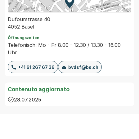
Zur Karte von MapBS.
Externer Link, wird in einem
Dufourstrasse 40
4052 Basel
Öffnungszeiten
Telefonisch: Mo - Fr 8.00 - 12.30 / 13.30 - 16.00
Uhr
+41 61 267 67 36
bvdsf@bs.ch
Contenuto aggiornato
28.07.2025