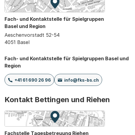
Zur Karte von MapBS.
Externer Link, wird in einem neue
Fach- und Kontaktstelle für Spielgruppen
Basel und Region
Aeschenvorstadt 52-54
4051 Basel
Fach- und Kontaktstelle für Spielgruppen Basel und
Region
+41 61 690 26 96
info@fks-bs.ch
Kontakt Bettingen und Riehen
Zur Karte von MapBS.
Externer Link, wird in einem neue
Fachstelle Tagesbetreuung Riehen