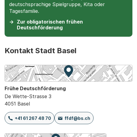
deutschsprachige Spielgruppe, Kita oder
Tagesfamilie.
Zur obligatorischen frühen
Deutschförderung
Kontakt Stadt Basel
Zur Karte von MapBS.
Externer Link, wird in einem
Frühe Deutschförderung
De Wette-Strasse 3
4051 Basel
+41 61 267 48 70
ffdf@bs.ch