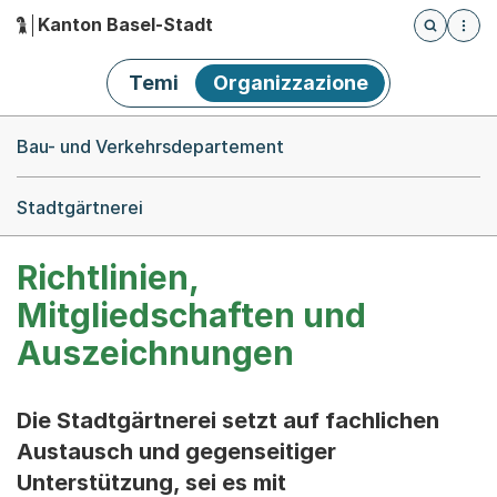
Kanton Basel-Stadt
Öffnet die
(Dieser Link führt zur Startseite)
Hauptnavigation
Temi
Organizzazione
Breadcrumb-Navigation
Bau- und Verkehrsdepartement
Stadtgärtnerei
Richtlinien,
Mitgliedschaften und
Auszeichnungen
Die Stadtgärtnerei setzt auf fachlichen
Austausch und gegenseitiger
Unterstützung, sei es mit