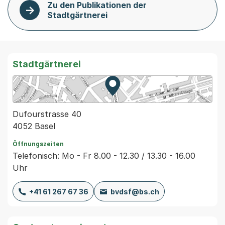
Zu den Publikationen der
Stadtgärtnerei
Stadtgärtnerei
Zur Karte von MapBS.
Externer Link, wird in einem
Dufourstrasse 40
4052 Basel
Öffnungszeiten
Telefonisch: Mo - Fr 8.00 - 12.30 / 13.30 - 16.00
Uhr
+41 61 267 67 36
bvdsf@bs.ch