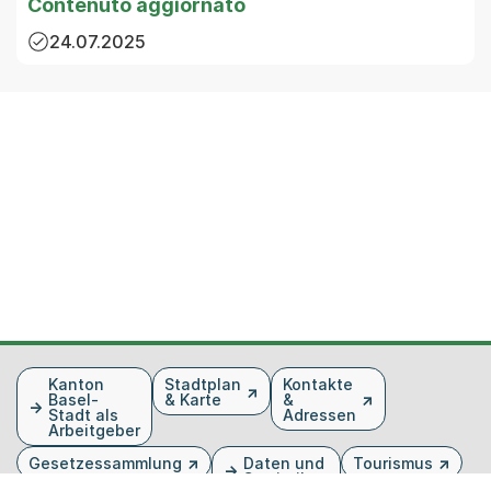
Contenuto aggiornato
24.07.2025
Fusszeile
Kanton
Stadtplan
Kontakte
Basel-
& Karte
&
Stadt als
Adressen
Arbeitgeber
Gesetzessammlung
Daten und
Tourismus
Statistiken