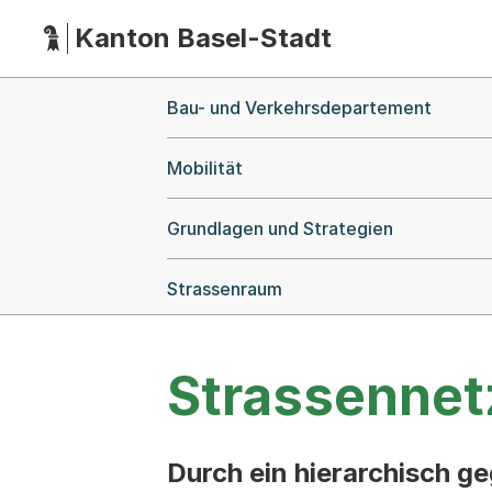
Kanton Basel-Stadt
Hauptnavigation
(Dieser Link führt zur Startseite)
Breadcrumb-Navigation
Bau- und Verkehrsdepartement
Mobilität
Grundlagen und Strategien
Strassenraum
Strassennet
Durch ein hierarchisch g