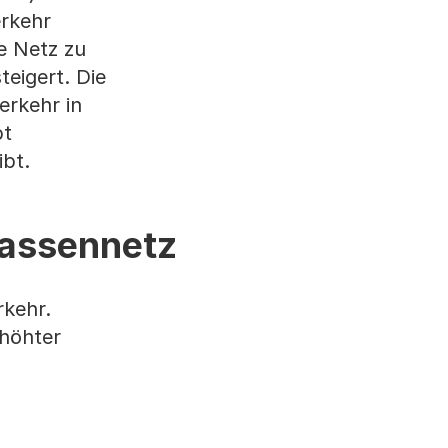
erkehr
e Netz zu
eigert. Die
erkehr in
bt
ibt.
rassennetz
rkehr.
rhöhter