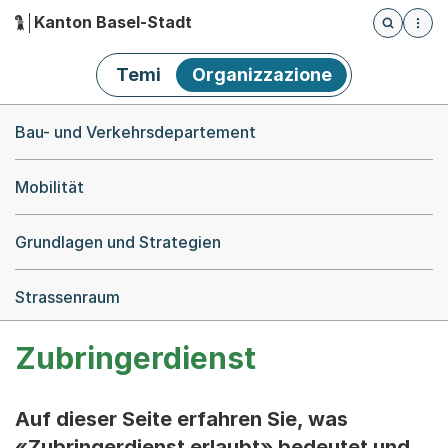
Kanton Basel-Stadt
Öffnet die
(Dieser Link führt zur Startseite)
Hauptnavigation
Temi
Organizzazione
Breadcrumb-Navigation
Bau- und Verkehrsdepartement
Mobilität
Grundlagen und Strategien
Strassenraum
Zubringerdienst
Auf dieser Seite erfahren Sie, was
«Zubringerdienst erlaubt» bedeutet und