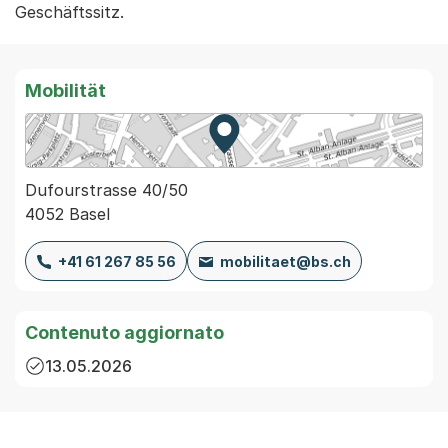
Geschäftssitz.
Mobilität
Zur Karte von MapBS.
Externer Link, wird in einem
Dufourstrasse 40/50
4052 Basel
+41 61 267 85 56
mobilitaet@bs.ch
Contenuto aggiornato
13.05.2026