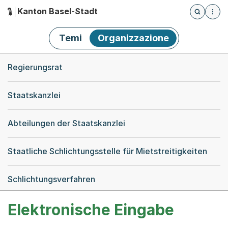
Kanton Basel-Stadt
Öffnet die
(Dieser Link führt zur Startseite)
Hauptnavigation
Temi
Organizzazione
Breadcrumb-Navigation
Regierungsrat
Staatskanzlei
Abteilungen der Staatskanzlei
Staatliche Schlichtungsstelle für Mietstreitigkeiten
Schlichtungsverfahren
Elektronische Eingabe