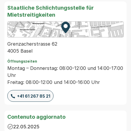
Staatliche Schlichtungsstelle für
Mietstreitigkeiten
Zur Karte von MapBS.
Externer Link, wird in einem
Grenzacherstrasse 62
4005 Basel
Öffnungszeiten
Montag – Donnerstag: 08:00-12:00 und 14:00-17:00
Uhr
Freitag: 08:00-12:00 und 14:00-16:00 Uhr
+41 61 267 85 21
Contenuto aggiornato
22.05.2025